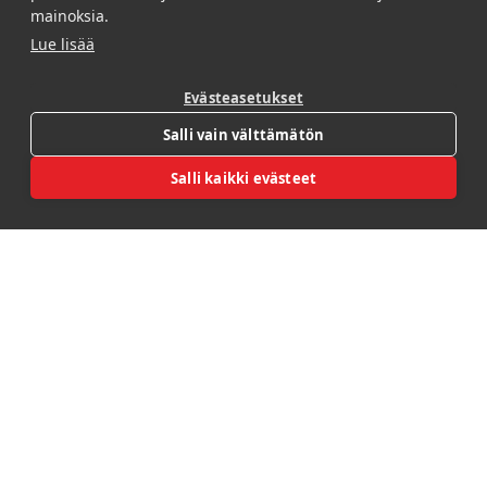
mainoksia.
onnistuneeseen
Lue lisää
mainosteippaukseen: uniikit,
yrityksesi ilmeeseen
räätälöidyt teippaukset,
Evästeasetukset
luovat ja innovatiiviset
Open REBL AI
Salli vain välttämätön
suunnitteluratkaisut sekä
asiantuntevan
Salli kaikki evästeet
materiaalivalinnan.
Toimimme valtakunnallisesti,
joten apumme on lähellä
missä ikinä oletkin.
Kiireellisissä tilanteissa
Pikalinjamme pelastaa:
pienemmät tilaukset ja
täydennykset toimitetaan
jopa seuraavaksi päiväksi.
Ota yhteyttä ja tehdään
brändistäsi näkyvin.