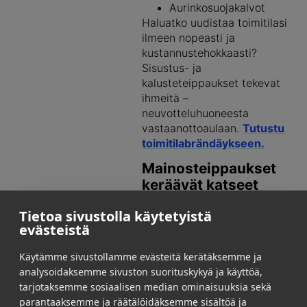
Aurinkosuojakalvot
Haluatko uudistaa toimitilasi
ilmeen nopeasti ja
kustannustehokkaasti?
Sisustus- ja
kalusteteippaukset tekevat
ihmeitä –
neuvotteluhuoneesta
vastaanottoaulaan.
Tutustu
toimitilabrändäykseen.
Mainosteippaukset
keräävät katseet
puoleensa, lattiasta
Tietoa sivustolla käytetyistä
ajoneuvoihin
evästeistä
Meillä on intohimo tehdä
Käytämme sivustollamme evästeitä kerätäksemme ja
brändeistä näkyviä ja
analysoidaksemme sivuston suorituskykyä ja käyttöä,
erottuvia. Täyden palvelun
tarjotaksemme sosiaalisen median ominaisuuksia sekä
talona tarjoamme sinulle
parantaaksemme ja räätälöidäksemme sisältöä ja
kaiken tarvittavan