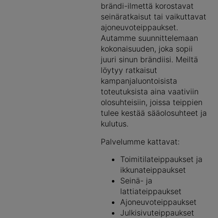
brändi-ilmettä korostavat
seinäratkaisut tai vaikuttavat
ajoneuvoteippaukset.
Autamme suunnittelemaan
kokonaisuuden, joka sopii
juuri sinun brändiisi. Meiltä
löytyy ratkaisut
kampanjaluontoisista
toteutuksista aina vaativiin
olosuhteisiin, joissa teippien
tulee kestää sääolosuhteet ja
kulutus.
Palvelumme kattavat:
Toimitilateippaukset ja
ikkunateippaukset
Seinä- ja
lattiateippaukset
Ajoneuvoteippaukset
Julkisivuteippaukset