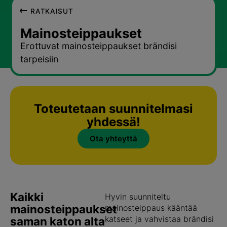
RATKAISUT
Mainosteippaukset
Erottuvat mainosteippaukset brändisi
tarpeisiin
Toteutetaan suunnitelmasi
yhdessä!
Ota yhteyttä
Kaikki
Hyvin suunniteltu
mainosteippaukset
mainosteippaus kääntää
katseet ja vahvistaa brändisi
saman katon alta