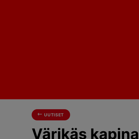
UUTISET
Värikäs kapinal