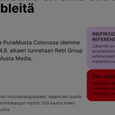
bleitä
INSPIROI
REFERENS
 me PunaMusta Colorossa olemme
Jokainen pr
 4.9. alkaen tunnetaan Rebl Group
ainutlaatuin
referenssei
aMusta Media.
mahdollisuu
OTA YHT
Kokeneet as
valmiina au
unelmasi, m
an muutosharppauksen, laajentuen uusille
etoimintakaupan myötä. Sitä kautta mekin
uutta.