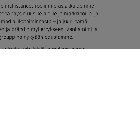
e mullistaneet roolimme asiakkaidemme
a täysin uusille aloille ja markkinoille, ja
edialiiketoiminnasta – ja juuri nämä
 ja brändin myllerrykseen. Vanha nimi ja
me grouppina nykyään edustamme.
ylpeitä rebliläisiä ja mukana hyvän
oup toimii. Me PunaMusta Coloron
en puolesta – jotta asiat olisivat
. Meillä on resepti, jolla tuomme väriä ja
uvoihin kuin tapahtumiinkin. Haluamme luoda
staa kilpailukykyäsi kumppanuudella,
lä projekteilla. Uskallamme katsoa asioita
sellisilla tavoilla.
ssa tulemme tekemään jotain
mme strategian ja muutoksessa