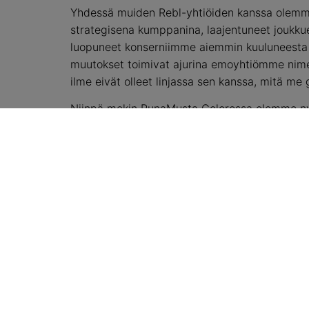
Yhdessä muiden Rebl-yhtiöiden kanssa olemm
strategisena kumppanina, laajentuneet joukkueen
luopuneet konserniimme aiemmin kuuluneesta m
muutokset toimivat ajurina emoyhtiömme nimen
ilme eivät olleet linjassa sen kanssa, mitä 
Niinpä mekin PunaMusta Colorossa olemme nyt 
vallankumouksessa, jonka kapteenina Rebl Gr
ammattilaiset kapinoimme tarpeellisen muutoks
vaikuttavampia, toimivampia ja kiinnostavampia
fiilistä niin myymälöihin, toimistoihin, ajone
arvoa, tehdä vain vaikuttavia asioita ja vahvi
kunnianhimoisilla ja menestyksekkäillä yhteisil
toisin ja autamme brändiäsi loistamaan poikkeuk
Yhdessä kunnianhimoisen Rebl-heimomme kan
ennennäkemätöntä.
– Suuntaamme yhä voimakkaammin asiakkaide