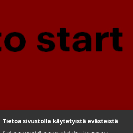
Tietoa sivustolla käytetyistä evästeistä
Käytämme sivustollamme evästeitä kerätäksemme ja