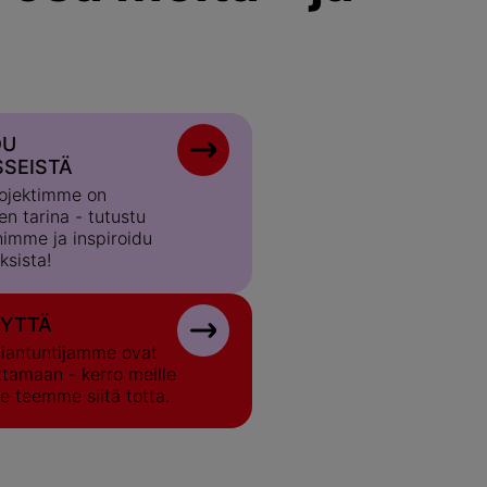
DU
SEISTÄ
ojektimme on
en tarina - tutustu
himme ja inspiroidu
ksista!
EYTTÄ
iantuntijamme ovat
ttamaan - kerro meille
e teemme siitä totta.