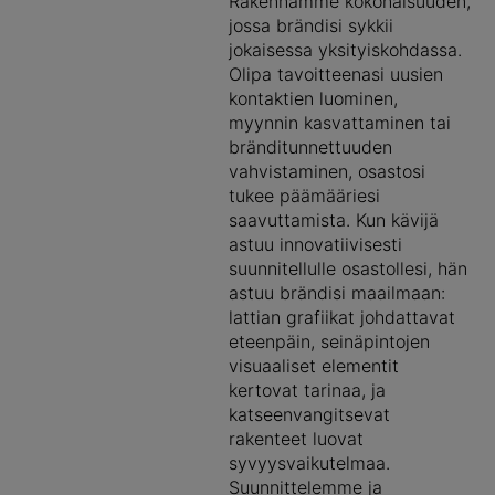
Rakennamme kokonaisuuden,
jossa brändisi sykkii
jokaisessa yksityiskohdassa.
Olipa tavoitteenasi uusien
kontaktien luominen,
myynnin kasvattaminen tai
bränditunnettuuden
vahvistaminen, osastosi
tukee päämääriesi
saavuttamista. Kun kävijä
astuu innovatiivisesti
suunnitellulle osastollesi, hän
astuu brändisi maailmaan:
lattian grafiikat johdattavat
eteenpäin, seinäpintojen
visuaaliset elementit
kertovat tarinaa, ja
katseenvangitsevat
rakenteet luovat
syvyysvaikutelmaa.
Suunnittelemme ja