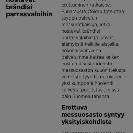
erottuminen ratkaisee.
brändisi
PunaMusta Coloro toteuttaa
parrasvaloihin
täyden palvelun
messuratkaisuja, jotka
nostavat brändisi
parrasvaloihin ja luovat
elämyksiä kaikille aisteille.
Kokonaisvaltainen
palvelumme kattaa kaiken
ensimmäisestä ideasta
messuosaston suunnittelusta
viimeisteltyyn toteutukseen –
yksi kumppani huolehtii
kaikesta puolestasi, missä
päin Suomea tahansa.
Erottuva
messuosasto syntyy
yksityiskohdista