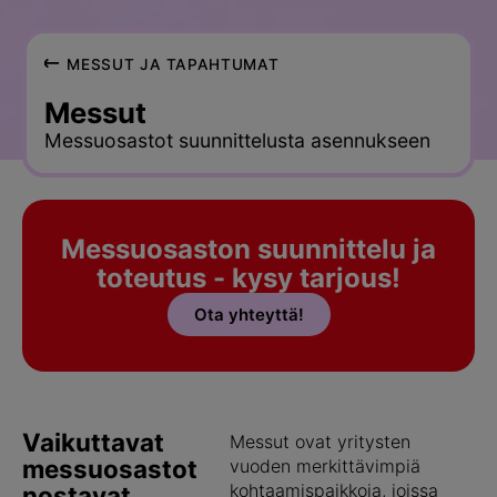
MESSUT JA TAPAHTUMAT
Messut
Messuosastot suunnittelusta asennukseen
Messuosaston suunnittelu ja
toteutus - kysy tarjous!
Ota yhteyttä!
Vaikuttavat
Messut ovat yritysten
messuosastot
vuoden merkittävimpiä
kohtaamispaikkoja, joissa
nostavat