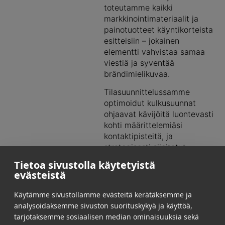
toteutamme kaikki
markkinointimateriaalit ja
painotuotteet käyntikorteista
esitteisiin – jokainen
elementti vahvistaa samaa
viestiä ja syventää
brändimielikuvaa.
Tilasuunnittelussamme
optimoidut kulkusuunnat
ohjaavat kävijöitä luontevasti
kohti määrittelemiäsi
kontaktipisteitä, ja
strategisesti sijoitetut
katselupinnat varmistavat,
Tietoa sivustolla käytetyistä
että viestisi tavoittaa yleisön
evästeistä
joka suunnasta.
Hyödynnämme jokaisen
Käytämme sivustollamme evästeitä kerätäksemme ja
neliön tehokkaasti luoden
analysoidaksemme sivuston suorituskykyä ja käyttöä,
tilasta toimivan
tarjotaksemme sosiaalisen median ominaisuuksia sekä
kokonaisuuden, jossa