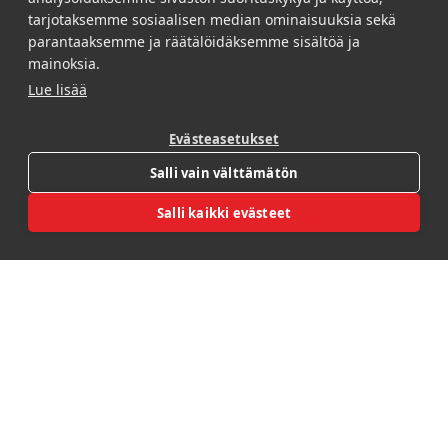
kutsuvat vieraasi
tarjotaksemme sosiaalisen median ominaisuuksia sekä
sukeltamaan tapahtuman
parantaaksemme ja räätälöidäksemme sisältöä ja
maailmaan, oli kyse sitten
mainoksia.
ulkoseinään heijastetusta
Lue lisää
tervetuloviestistä tai helposti
siirreltävistä MobiLedeillä.
Evästeasetukset
Älykkäästi suunniteltu
Open REBL AI
valaistus tanssii tilassa
Salli vain välttämätön
luoden tunnelmaa ja ohjaten
huomiota juuri sinne, missä
Salli kaikki evästeet
sitä tarvitaan. Valo ja kuva
kietoutuvat saumattomasti
yhteen luoden
kokonaisuuden, joka henkii
tapahtumailmettä jokaisessa
välähdyksessä ja varjossa.
Ammattitaitoinen
toteutus takaa
onnistumisen