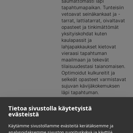
saumattomasti läpi
tapahtumapaikan. Tunteisiin
vetoavat seinäkankaat ja -
tarrat, lattiatarrat, oivaltavat
opasteet ja tinkimättömät
yksityiskohdat kuten
kaulapassit ja
lahjapakkaukset kietovat
vieraasi tapahtuman
maailmaan ja tekevät
tilaisuudestasi taianomaisen.
Optimoidut kulkureitit ja
selkeät opasteet varmistavat
sujuvan kävijäkokemuksen
läpi tapahtuman.
Led-screenimme ja
Tietoa sivustolla käytetyistä
valaistusratkaisumme
evästeistä
sinetöivät tapahtumasi
taianomaisen tunnelman.
Käytämme sivustollamme evästeitä kerätäksemme ja
Näytöt ja projisointipinnat
analysoidaksemme sivuston suorituskykyä ja käyttöä,