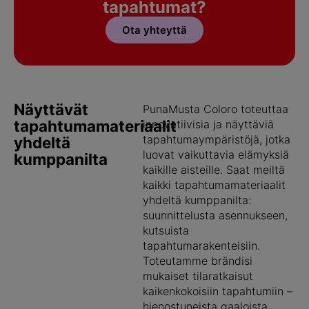
tapahtumat?
Ota yhteyttä
Näyttävät
PunaMusta Coloro toteuttaa
tapahtumamateriaalit
innovatiivisia ja näyttäviä
tapahtumaympäristöjä, jotka
yhdeltä
luovat vaikuttavia elämyksiä
kumppanilta
kaikille aisteille. Saat meiltä
kaikki tapahtumamateriaalit
yhdeltä kumppanilta:
suunnittelusta asennukseen,
kutsuista
tapahtumarakenteisiin.
Toteutamme brändisi
mukaiset tilaratkaisut
kaikenkokoisiin tapahtumiin –
hienostuneista gaaloista