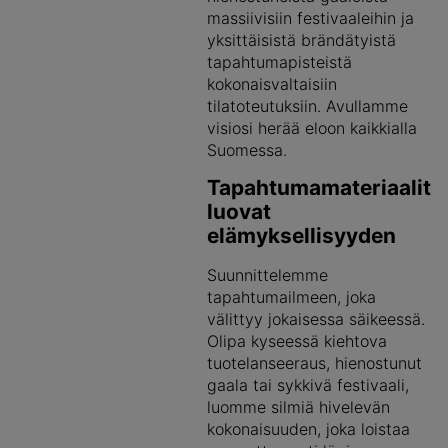
massiivisiin festivaaleihin ja
yksittäisistä brändätyistä
tapahtumapisteistä
kokonaisvaltaisiin
tilatoteutuksiin. Avullamme
visiosi herää eloon kaikkialla
Suomessa.
Tapahtumamateriaalit
luovat
elämyksellisyyden
Suunnittelemme
tapahtumailmeen, joka
välittyy jokaisessa säikeessä.
Olipa kyseessä kiehtova
tuotelanseeraus, hienostunut
gaala tai sykkivä festivaali,
luomme silmiä hivelevän
kokonaisuuden, joka loistaa