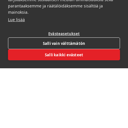
Groupia
.
parantaaksemme ja räätälöidäksemme sisältöä ja
mainoksia.
Lue lisää
Evästeasetukset
Open REBL AI
Salli vain välttämätön
Salli kaikki evästeet
Myymälämarkkinointi
Luomme vaikuttavia myymälämiljöitä,
joissa jokainen yksityiskohta puhuttelee
asiakkaitasi. Yhdistämme innovatiiviset
esillepanot ja näyttävät digitaaliset
ratkaisut toimivaksi kokonaisuudeksi.