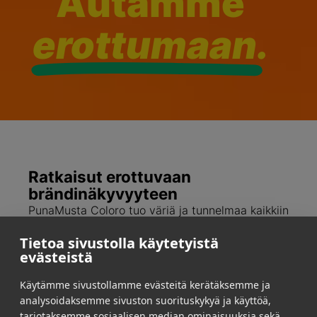
Autamme
erottumaan.
Ratkaisut erottuvaan
brändinäkyvyyteen
PunaMusta Coloro tuo väriä ja tunnelmaa kaikkiin
ympäristöihin. Toteutamme näyttävät
Tietoa sivustolla käytetyistä
myymälämarkkinoinnit, vaikuttavat tapahtumat
evästeistä
ja toimitilojen uudistukset. Huomiota herättävät
LED-näytöt ja valaistusratkaisut kruunaavat
Käytämme sivustollamme evästeitä kerätäksemme ja
kokonaisuudet. Luomme rohkeita visuaalisia
analysoidaksemme sivuston suorituskykyä ja käyttöä,
elämyksiä osana konventioita haastavaa
Rebl
tarjotaksemme sosiaalisen median ominaisuuksia sekä